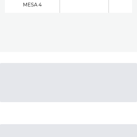
MESA 4
Scroll horizontally to view more