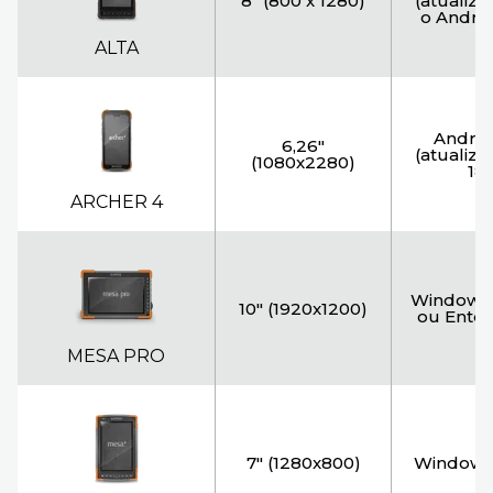
8" (800 x 1280)
(atualizá
o Androi
ALTA
Androi
6,26"
(atualizá
(1080x2280)
18)
ARCHER 4
Windows 1
10" (1920x1200)
ou Enter
MESA PRO
7" (1280x800)
Windows 