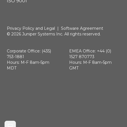
ISO 9001
Privacy Policy and Legal
|
Software Agreement
© 2026 Juniper Systems Inc. All rights reserved.
Corporate Office: (435)
EMEA Office: +44 (0)
753-1881
1527 870773
Hours: M-F 8am-5pm
Hours: M-F 8am-5pm
MDT
GMT