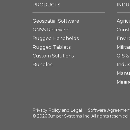
PRODUCTS
INDU
Geospatial Software
Agric
GNSS Receivers
Const
Rugged Handhelds
Envi
Rugged Tablets
Milita
Custom Solutions
GIS &
Bundles
Indus
Manu
Minin
Privacy Policy and Legal
|
Software Agreemen
© 2026 Juniper Systems Inc. All rights reserved.