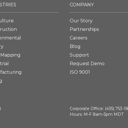
STRIES
COMPANY
ulture
Our Story
ruction
Partnerships
ronmental
Careers
ry
Blog
 Mapping
Support
trial
Request Demo
facturing
ISO 9001
g
t
Corporate Office: (435) 753-1
Hours: M-F 8am-5pm MDT