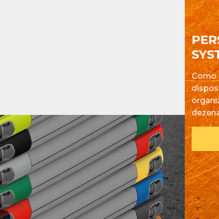
PER
SYS
Como f
dispos
organi
dezena