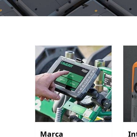
Marca
In