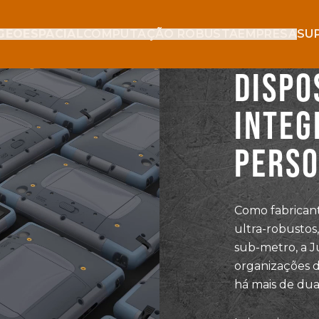
GEOESPACIAL
COMPUTAÇÃO ROBUSTA
EMPRESA
SU
DISPO
INTEG
PERSO
Como fabricant
ultra-robusto
sub-metro, a J
organizações d
há mais de dua