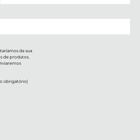
staríamos da sua
es de produtos,
 enviaremos
 obrigatório)