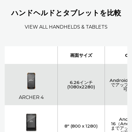
ハンドヘルドとタブレットを比較
VIEW ALL HANDHELDS & TABLETS
画面サイズ
OS
Android 1
6.26インチ
でアップ
(1080x2280)
可能
ARCHER 4
Andr
16（Andr
8" (800 x 1280)
までアッ