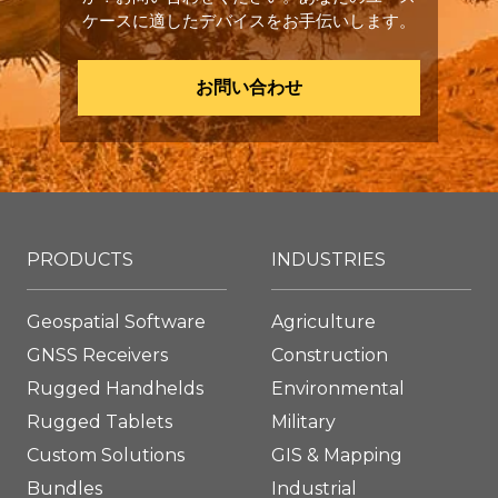
ケースに適したデバイスをお手伝いします。
お問い合わせ
PRODUCTS
INDUSTRIES
Geospatial Software
Agriculture
GNSS Receivers
Construction
Rugged Handhelds
Environmental
Rugged Tablets
Military
Custom Solutions
GIS & Mapping
Bundles
Industrial