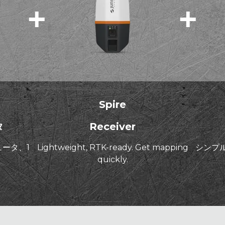
+
+
Spire
タ
Receiver
ータ、1
Lightweight, RTK-ready. Get mapping
シンプ
。
quickly.