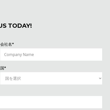
US TODAY!
(REQUIRED)
会社名*
(REQUIRED)
国*