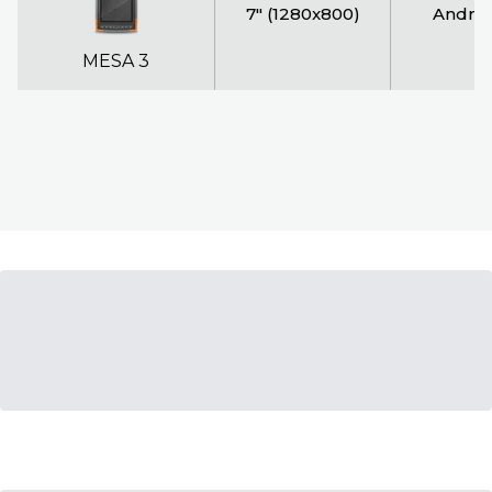
7" (1280x800)
Androi
MESA 3
Scroll horizontally to view more