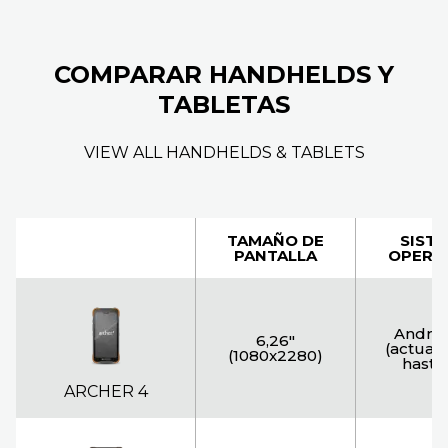
COMPARAR HANDHELDS Y
TABLETAS
VIEW ALL HANDHELDS & TABLETS
TAMAÑO DE
SIST
PANTALLA
OPERA
Androi
6,26"
(actuali
(1080x2280)
hasta 
ARCHER 4