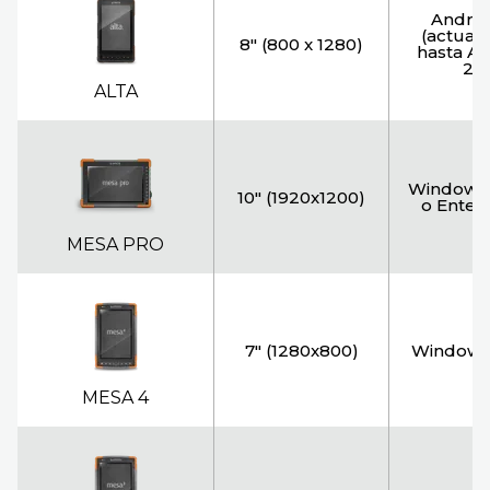
Androi
(actuali
8" (800 x 1280)
hasta A
20
ALTA
Windows 1
10" (1920x1200)
o Enterp
MESA PRO
7" (1280x800)
Windows 
MESA 4