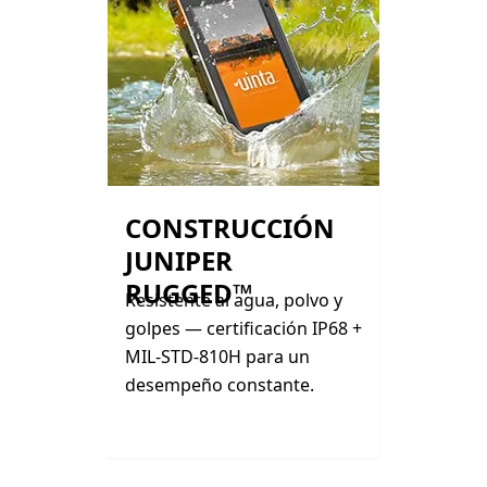
CONSTRUCCIÓN
JUNIPER
RUGGED™
Resistente al agua, polvo y
golpes — certificación IP68 +
MIL-STD-810H para un
desempeño constante.